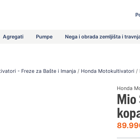
P
Agregati
Pumpe
Nega i obrada zemljišta i travnj
ivatori - Freze za Bašte i Imanja
/
Honda Motokultivatori
/ 
Honda Mot
Mio
kop
89.9