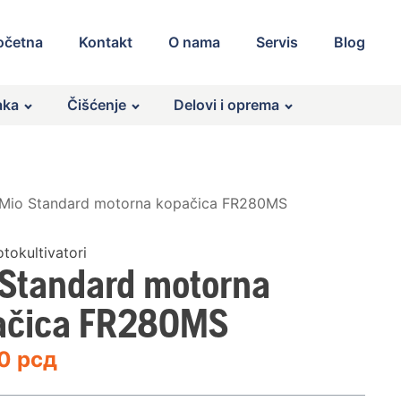
očetna
Kontakt
O nama
Servis
Blog
aka
Čišćenje
Delovi i oprema
Mio Standard motorna kopačica FR280MS
okultivatori
 Standard motorna
ačica FR280MS
90
рсд