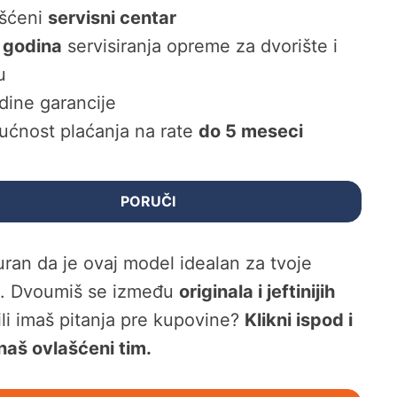
šćeni
servisni centar
 godina
servisiranja opreme za dvorište i
u
dine garancije
ćnost plaćanja na rate
do 5 meseci
PORUČI
guran da je ovaj model idealan za tvoje
e. Dvoumiš se između
originala i jeftinijih
 ili imaš pitanja pre kupovine?
Klikni ispod i
naš ovlašćeni tim.