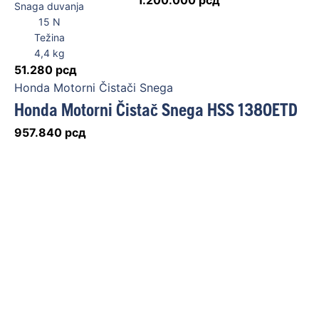
1.200.000
рсд
Snaga duvanja
15
N
Težina
4,4
kg
51.280
рсд
Honda Motorni Čistači Snega
Honda Motorni Čistač Snega HSS 1380ETD
957.840
рсд