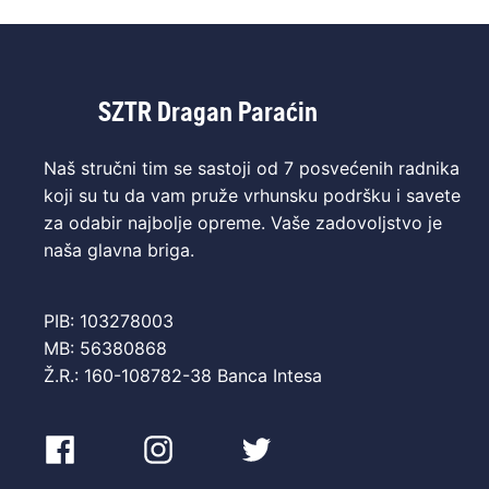
SZTR Dragan Paraćin
Naš stručni tim se sastoji od 7 posvećenih radnika
koji su tu da vam pruže vrhunsku podršku i savete
za odabir najbolje opreme. Vaše zadovoljstvo je
naša glavna briga.
PIB: 103278003
MB: 56380868
Ž.R.: 160-108782-38 Banca Intesa