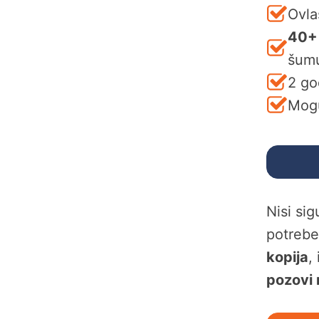
Ovla
40+
šum
2 go
Mogu
Nisi si
potreb
kopija
,
pozovi 