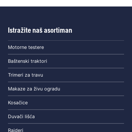
Istražite naš asortiman
Motorne testere
Baštenski traktori
Trimeri za travu
Makaze za živu ogradu
Kosačice
Duvači lišća
Rajderi