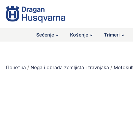
Sečenje
Košenje
Trimeri
Почетна
/
Nega i obrada zemljišta i travnjaka
/
Motokult