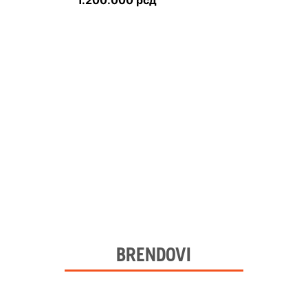
1.200.000
рсд
BRENDOVI