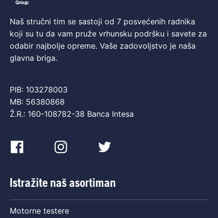
Naš stručni tim se sastoji od 7 posvećenih radnika
koji su tu da vam pruže vrhunsku podršku i savete za
odabir najbolje opreme. Vaše zadovoljstvo je naša
glavna briga.
PIB: 103278003
MB: 56380868
Ž.R.: 160-108782-38 Banca Intesa
Istražite naš asortiman
Motorne testere