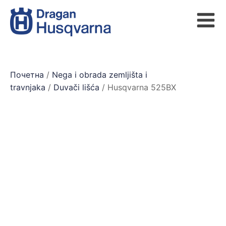
Почетна
/
Nega i obrada zemljišta i
travnjaka
/
Duvači lišća
/ Husqvarna 525BX