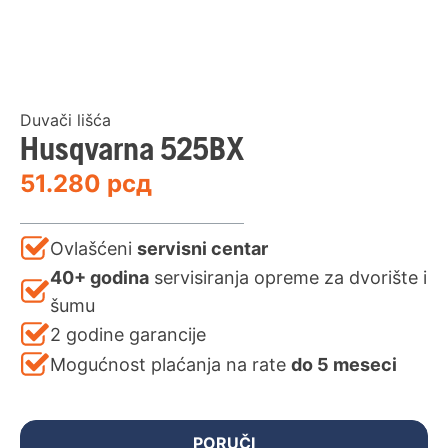
Duvači lišća
Husqvarna 525BX
51.280
рсд
Ovlašćeni
servisni centar
40+ godina
servisiranja opreme za dvorište i
šumu
2 godine garancije
Mogućnost plaćanja na rate
do 5 meseci
PORUČI