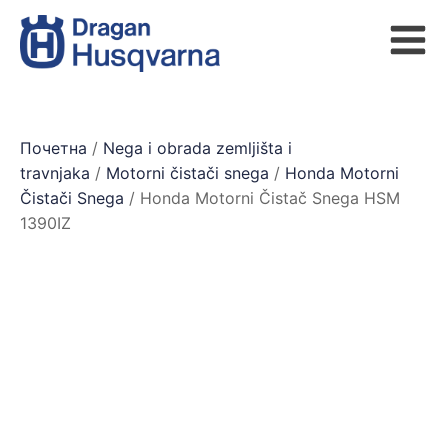
Почетна
/
Nega i obrada zemljišta i
travnjaka
/
Motorni čistači snega
/
Honda Motorni
Čistači Snega
/ Honda Motorni Čistač Snega HSM
1390IZ