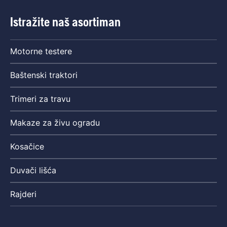
Istražite naš asortiman
Motorne testere
Baštenski traktori
Trimeri za travu
Makaze za živu ogradu
Kosačice
Duvači lišća
Rajderi