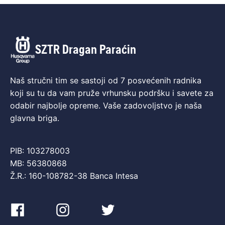
SZTR Dragan Paraćin
Naš stručni tim se sastoji od 7 posvećenih radnika
koji su tu da vam pruže vrhunsku podršku i savete za
odabir najbolje opreme. Vaše zadovoljstvo je naša
glavna briga.
PIB: 103278003
MB: 56380868
Ž.R.: 160-108782-38 Banca Intesa