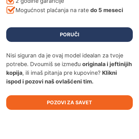
2 godine garancije
Mogućnost plaćanja na rate
do 5 meseci
PORUČI
Nisi siguran da je ovaj model idealan za tvoje
potrebe. Dvoumiš se između
originala i jeftinijih
kopija
, ili imaš pitanja pre kupovine?
Klikni
ispod i pozovi naš ovlašćeni tim.
POZOVI ZA SAVET