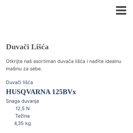
Duvači Lišća
Otkrijte naš asortiman duvača lišća i nađite idealnu
mašinu za sebe.
Duvači lišća
HUSQVARNA 125BVx
Snaga duvanja
12,5
N
Težina
4,35
kg