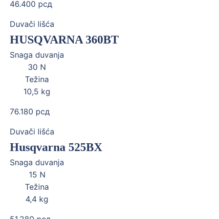
46.400
рсд
Duvači lišća
HUSQVARNA 360BT
Snaga duvanja
30
N
Težina
10,5
kg
76.180
рсд
Duvači lišća
Husqvarna 525BX
Snaga duvanja
15
N
Težina
4,4
kg