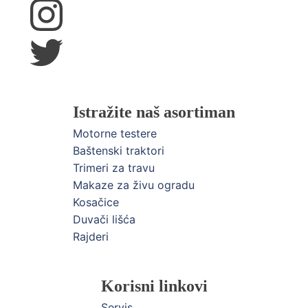
Istražite naš asortiman
Motorne testere
Baštenski traktori
Trimeri za travu
Makaze za živu ogradu
Kosačice
Duvači lišća
Rajderi
Korisni linkovi
Servis