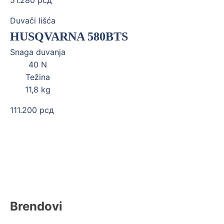
51.280
рсд
Duvači lišća
HUSQVARNA 580BTS
Snaga duvanja
40
N
Težina
11,8
kg
111.200
рсд
Brendovi