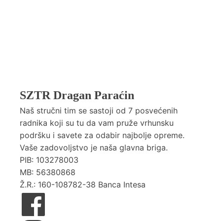
SZTR Dragan Paraćin
Naš stručni tim se sastoji od 7 posvećenih
radnika koji su tu da vam pruže vrhunsku
podršku i savete za odabir najbolje opreme.
Vaše zadovoljstvo je naša glavna briga.
PIB: 103278003
MB: 56380868
Ž.R.: 160-108782-38 Banca Intesa