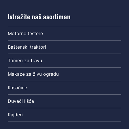
Istražite naš asortiman
Motorne testere
Baštenski traktori
Trimeri za travu
Makaze za živu ogradu
Kosačice
Duvači lišća
Rajderi