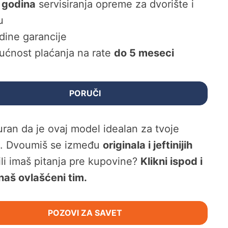
 godina
servisiranja opreme za dvorište i
u
dine garancije
ćnost plaćanja na rate
do 5 meseci
PORUČI
guran da je ovaj model idealan za tvoje
e. Dvoumiš se između
originala i jeftinijih
 ili imaš pitanja pre kupovine?
Klikni ispod i
naš ovlašćeni tim.
POZOVI ZA SAVET