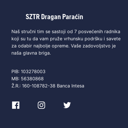
SZTR Dragan Paraćin
Naš stručni tim se sastoji od 7 posvećenih radnika
koji su tu da vam pruže vrhunsku podršku i savete
za odabir najbolje opreme. Vaše zadovoljstvo je
naša glavna briga.
PIB: 103278003
MB: 56380868
Ž.R.: 160-108782-38 Banca Intesa