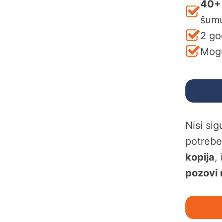
40+
šum
2 go
Mogu
Nisi si
potreb
kopija
,
pozovi 