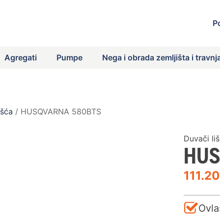
P
Agregati
Pumpe
Nega i obrada zemljišta i travnj
išća
/ HUSQVARNA 580BTS
Duvači li
HUS
111.2
Ovla