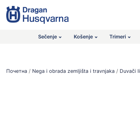
Sečenje
Košenje
Trimeri
Почетна
/
Nega i obrada zemljišta i travnjaka
/
Duvači l