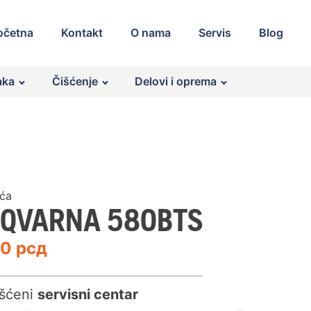
očetna
Kontakt
O nama
Servis
Blog
aka
Čišćenje
Delovi i oprema
šća
QVARNA 580BTS
00
рсд
šćeni
servisni centar