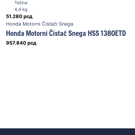
Težina
4,4
kg
51.280
рсд
Honda Motorni Čistači Snega
Honda Motorni Čistač Snega HSS 1380ETD
957.840
рсд