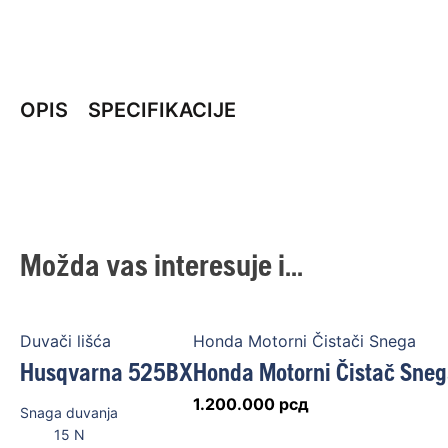
OPIS
SPECIFIKACIJE
Možda vas interesuje i...
Duvači lišća
Honda Motorni Čistači Snega
Husqvarna 525BX
Honda Motorni Čistač Sneg
1.200.000
рсд
Snaga duvanja
15
N