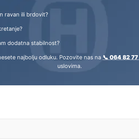
en ravan ili brdovit?
kretanje?
i vam dodatna stabilnost?
esete najbolju odluku. Pozovite nas na
📞
064 82 77
uslovima.