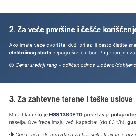
2. Za veće površine i češće korišćenj
Ako imate veće dvorište, duži prilaz ili često čistite 
električnog starta
nepogrešiv je izbor. Pogodan je i za 
🟡
Cena: srednji rang – odličan odnos uloženo/dobijeno
3. Za zahtevne terene i teške uslove
Model kao što je
HSS 1380ETD
predstavlja
poluprofes
naselja. Ove freze imaju veći kapacitet (do 83 t/h),
gus
🔴
Cena: viša, ali opravdana za korisnike kojima je brz