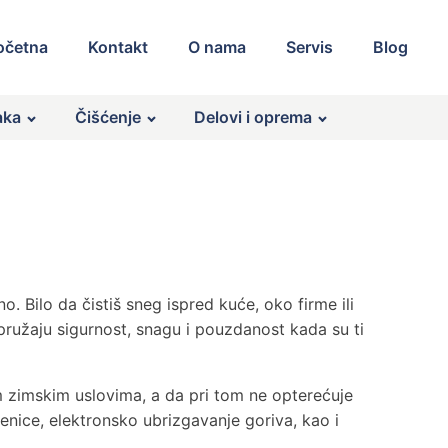
očetna
Kontakt
O nama
Servis
Blog
aka
Čišćenje
Delovi i oprema
. Bilo da čistiš sneg ispred kuće, oko firme ili
ružaju sigurnost, snagu i pouzdanost kada su ti
im zimskim uslovima, a da pri tom ne opterećuje
senice, elektronsko ubrizgavanje goriva, kao i