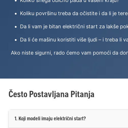
Koliko snega obično pada u vašem kraju?
Koliku površinu treba da očistite i da li je ter
Da li vam je bitan električni start za lakše po
Da li će mašinu koristiti više ljudi – i treba l
Ako niste sigurni, rado ćemo vam pomoći da don
Često Postavljana Pitanja
1. Koji modeli imaju električni start?