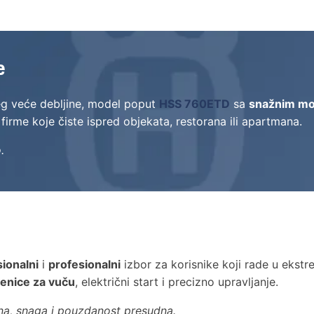
e
sneg veće debljine, model poput
HSS 760ETD
sa
snažnim m
firme koje čiste ispred objekata, restorana ili apartmana.
.
ionalni
i
profesionalni
izbor za korisnike koji rade u ekstr
enice za vuču
, električni start i precizno upravljanje.
ina, snaga i pouzdanost presudna.