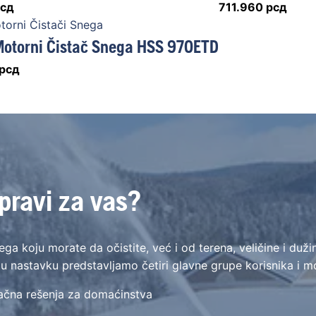
сд
711.960
рсд
orni Čistači Snega
otorni Čistač Snega HSS 970ETD
рсд
pravi za vas?
a koju morate da očistite, već i od terena, veličine i dužine
 u nastavku predstavljamo četiri glavne grupe korisnika i m
ačna rešenja za domaćinstva