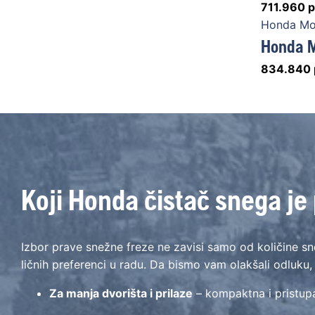
711.960
р
Honda Mot
Honda M
834.840
Koji Honda čistač snega je 
Izbor prave snežne freze ne zavisi samo od količine sneg
ličnih preferenci u radu. Da bismo vam olakšali odluku,
Za manja dvorišta i prilaze
– kompaktna i pristup