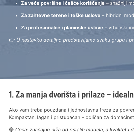
Za veće površine i češće korišćenje
– snažniji m
Za zahtevne terene i teške uslove
– hibridni mo
Za profesionalce i planinske uslove
– vrhunski in
👉
U nastavku detaljno predstavljamo svaku grupu i p
1. Za manja dvorišta i prilaze – ideal
Ako vam treba pouzdana i jednostavna freza za povreme
Kompaktan, lagan i pristupačan – odličan za domaćinst
🟢
Cena: značajno niža od ostalih modela, a kvalitet i 