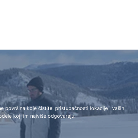
 površina koje čistite, pristupačnosti lokacije i vaših
odele koji im najviše odgovaraju: