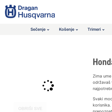
Sečenje
Košenje
Trimeri
Honda
Zima ume d
održavaš 
najpotrebni
Svaki mode
korisnika.
OBRIŠI SVE
prepoznat