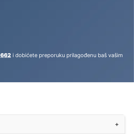
 662
i dobićete preporuku prilagođenu baš vašim
+