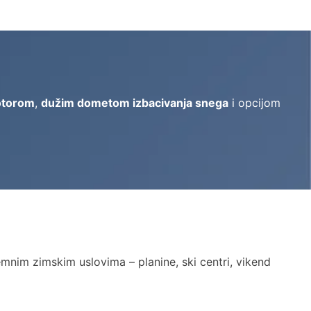
otorom
,
dužim dometom izbacivanja snega
i opcijom
emnim zimskim uslovima – planine, ski centri, vikend