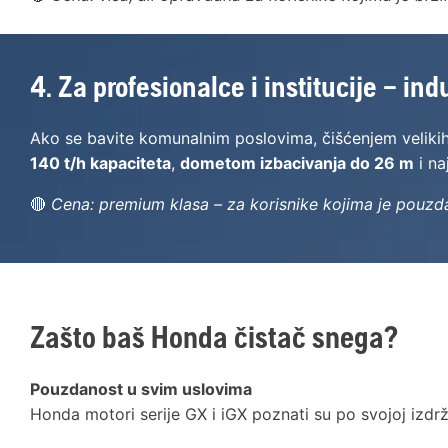
4. Za profesionalce i institucije – ind
Ako se bavite komunalnim poslovima, čišćenjem velikih po
140 t/h kapaciteta
,
dometom izbacivanja do 26 m
i na
🔴
Cena: premium klasa – za korisnike kojima je pouzd
Zašto baš Honda čistač snega?
Pouzdanost u svim uslovima
Honda motori serije GX i iGX poznati su po svojoj izdrž