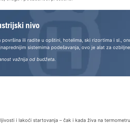
ustrijski nivo
vršina ili radite u opštini, hotelima, ski rizortima i sl., o
jnaprednijim sistemima podešavanja, ovo je alat za ozbiljn
anost važnija od budžeta.
ljivosti i lakoći startovanja – čak i kada živa na termomet