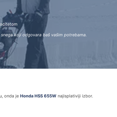
pacitetom
ač snega koji odgovara baš vašim potrebama.
u, onda je
Honda HSS 655W
najisplativiji izbor.