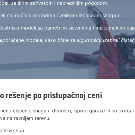
odeli sa širim zahvatom i naprednijim pogonom
deli sa moćnim motorima i velikom izbacnom snagom
dustrijski modeli sa pametnim sistemima i maksimalnim ka
reporučene modele, kako biste sa sigurnošću izabrali čist
no rešenje po pristupačnoj ceni
no čišćenje snega u dvorištu, ispred garaže ili na trotoar
va na ravnijem terenu.
dalje Honda.