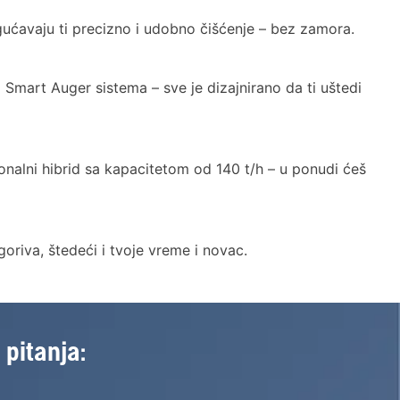
ogućavaju ti precizno i udobno čišćenje – bez zamora.
Smart Auger sistema – sve je dizajnirano da ti uštedi
ionalni hibrid sa kapacitetom od 140 t/h – u ponudi ćeš
riva, štedeći i tvoje vreme i novac.
 pitanja: