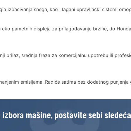
ugla izbacivanja snega, kao i lagani upravljački sistemi om
preko pametnih displeja za prilagođavanje brzine, do Honda 
i prilaz, srednja freza za komercijalnu upotrebu ili profes
manjenim emisijama. Radiće satima bez dodatnog punjenja go
 izbora mašine, postavite sebi sledeća