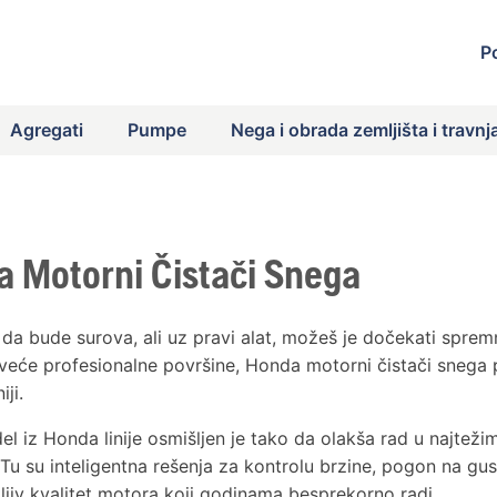
P
Agregati
Pumpe
Nega i obrada zemljišta i travnj
 Motorni Čistači Snega
a bude surova, ali uz pravi alat, možeš je dočekati spremno
veće profesionalne površine, Honda motorni čistači snega p
ji.
l iz Honda linije osmišljen je tako da olakša rad u najtež
 Tu su inteligentna rešenja za kontrolu brzine, pogon na gu
ljiv kvalitet motora koji godinama besprekorno radi.