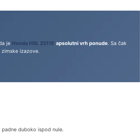
nda je
Honda HSL 2511E
apsolutni vrh ponude
. Sa čak
e zimske izazove.
ru padne duboko ispod nule.