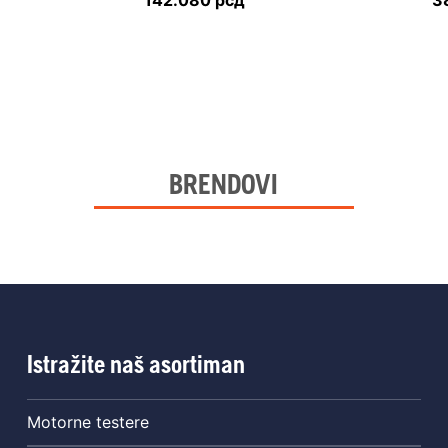
142.080
рсд
3
BRENDOVI
Istražite naš asortiman
Motorne testere