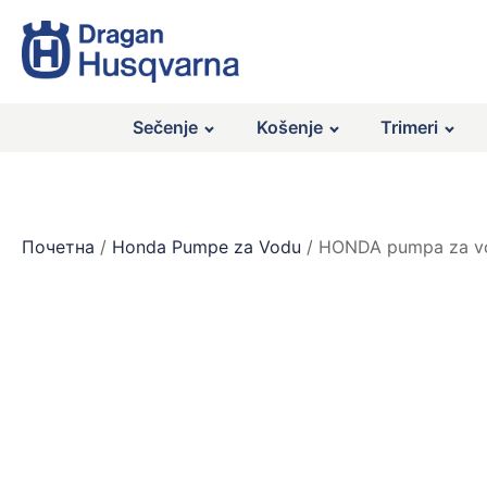
Sečenje
Košenje
Trimeri
Почетна
/
Honda Pumpe za Vodu
/ HONDA pumpa za v