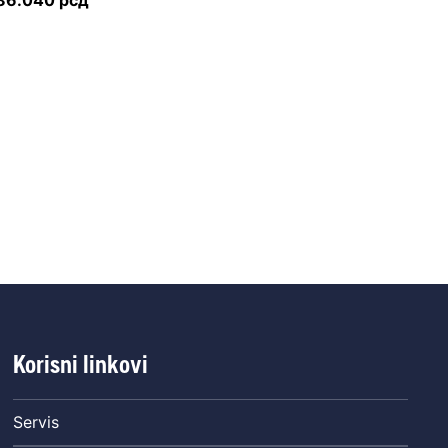
86.040
рсд
Korisni linkovi
Servis