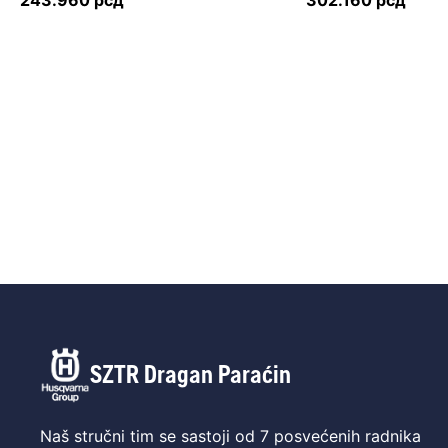
243.960
рсд
302.160
рсд
SZTR Dragan Paraćin
Naš stručni tim se sastoji od 7 posvećenih radnika