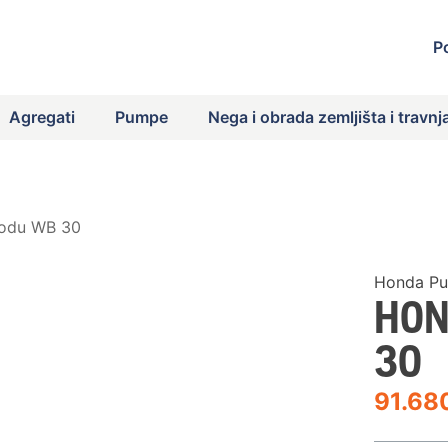
P
Agregati
Pumpe
Nega i obrada zemljišta i travnj
odu WB 30
Honda Pu
HON
30
91.68