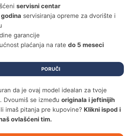
šćeni
servisni centar
 godina
servisiranja opreme za dvorište i
u
dine garancije
ćnost plaćanja na rate
do 5 meseci
PORUČI
guran da je ovaj model idealan za tvoje
e. Dvoumiš se između
originala i jeftinijih
 ili imaš pitanja pre kupovine?
Klikni ispod i
naš ovlašćeni tim.