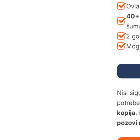
Ovla
40+
šum
2 go
Mogu
Nisi si
potreb
kopija
,
pozovi 