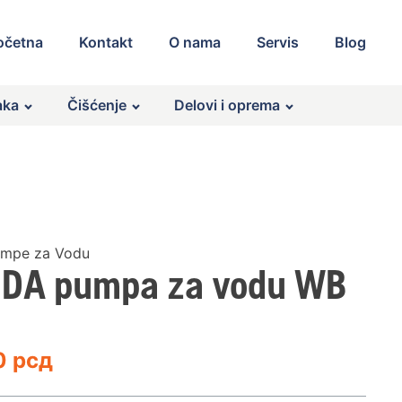
očetna
Kontakt
O nama
Servis
Blog
aka
Čišćenje
Delovi i oprema
mpe za Vodu
DA pumpa za vodu WB
0
рсд