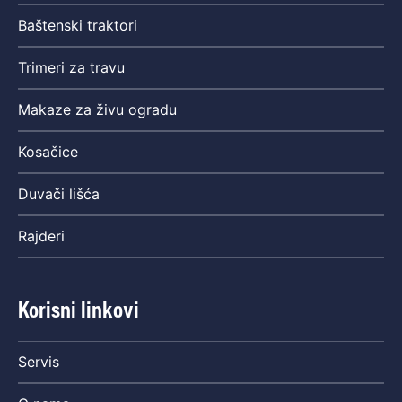
Baštenski traktori
Trimeri za travu
Makaze za živu ogradu
Kosačice
Duvači lišća
Rajderi
Korisni linkovi
Servis