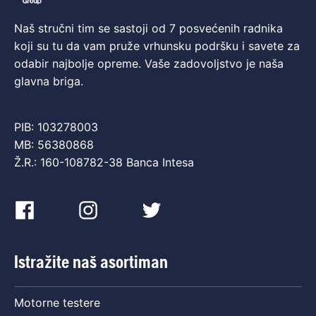
Naš stručni tim se sastoji od 7 posvećenih radnika
koji su tu da vam pruže vrhunsku podršku i savete za
odabir najbolje opreme. Vaše zadovoljstvo je naša
glavna briga.
PIB: 103278003
MB: 56380868
Ž.R.: 160-108782-38 Banca Intesa
Istražite naš asortiman
Motorne testere