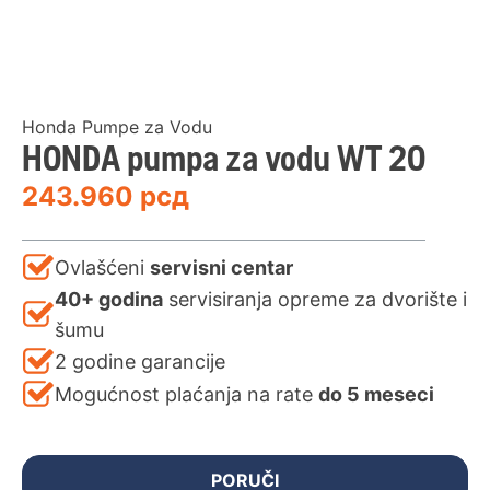
Honda Pumpe za Vodu
HONDA pumpa za vodu WT 20
243.960
рсд
Ovlašćeni
servisni centar
40+ godina
servisiranja opreme za dvorište i
šumu
2 godine garancije
Mogućnost plaćanja na rate
do 5 meseci
PORUČI