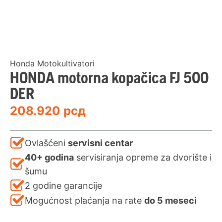
Honda Motokultivatori
HONDA motorna kopačica FJ 500
DER
208.920
рсд
Ovlašćeni
servisni centar
40+ godina
servisiranja opreme za dvorište i
šumu
2 godine garancije
Mogućnost plaćanja na rate
do 5 meseci