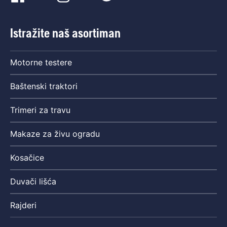
Istražite naš asortiman
Motorne testere
Baštenski traktori
Trimeri za travu
Makaze za živu ogradu
Kosačice
Duvači lišća
Rajderi