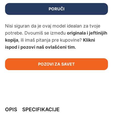
PORUČI
Nisi siguran da je ovaj model idealan za tvoje
potrebe. Dvoumiš se između
originala i jeftinijih
kopija
, ili imaš pitanja pre kupovine?
Klikni
ispod i pozovi naš ovlašćeni tim.
POZOVI ZA SAVET
OPIS
SPECIFIKACIJE