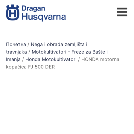
Почетна
/
Nega i obrada zemljišta i
travnjaka
/
Motokultivatori - Freze za Bašte i
Imanja
/
Honda Motokultivatori
/ HONDA motorna
kopačica FJ 500 DER