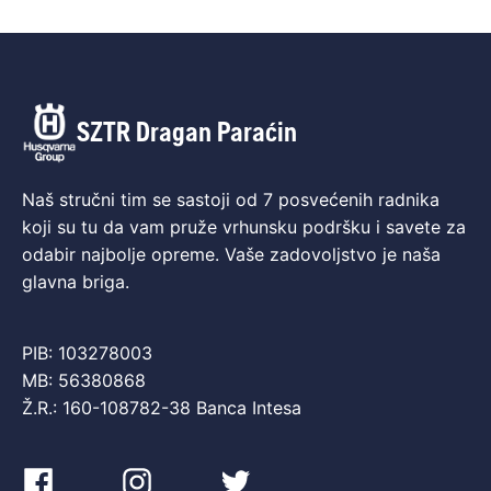
SZTR Dragan Paraćin
Naš stručni tim se sastoji od 7 posvećenih radnika
koji su tu da vam pruže vrhunsku podršku i savete za
odabir najbolje opreme. Vaše zadovoljstvo je naša
glavna briga.
PIB: 103278003
MB: 56380868
Ž.R.: 160-108782-38 Banca Intesa