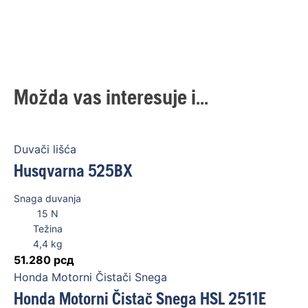
Možda vas interesuje i...
Duvači lišća
Husqvarna 525BX
Snaga duvanja
15
N
Težina
4,4
kg
51.280
рсд
Honda Motorni Čistači Snega
Honda Motorni Čistač Snega HSL 2511E