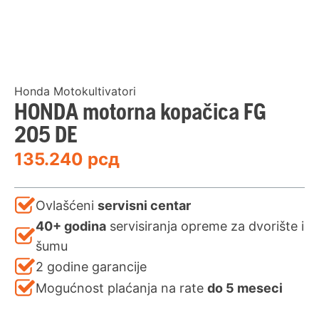
Honda Motokultivatori
HONDA motorna kopačica FG
205 DE
135.240
рсд
Ovlašćeni
servisni centar
40+ godina
servisiranja opreme za dvorište i
šumu
2 godine garancije
Mogućnost plaćanja na rate
do 5 meseci