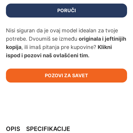
PORUČI
Nisi siguran da je ovaj model idealan za tvoje
potrebe. Dvoumiš se između
originala i jeftinijih
kopija
, ili imaš pitanja pre kupovine?
Klikni
ispod i pozovi naš ovlašćeni tim.
POZOVI ZA SAVET
OPIS
SPECIFIKACIJE