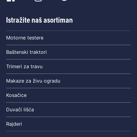
Istražite naš asortiman
Motorne testere
Baštenski traktori
Trimeri za travu
Makaze za živu ogradu
Kosačice
Duvači lišća
Rajderi