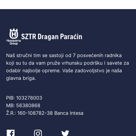
SZTR Dragan Paraćin
Naš stručni tim se sastoji od 7 posvećenih radnika
koji su tu da vam pruže vrhunsku podršku i savete za
odabir najbolje opreme. Vaše zadovoljstvo je naša
glavna briga.
PIB: 103278003
MB: 56380868
Ž.R.: 160-108782-38 Banca Intesa