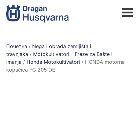
Почетна
/
Nega i obrada zemljišta i
travnjaka
/
Motokultivatori - Freze za Bašte i
Imanja
/
Honda Motokultivatori
/ HONDA motorna
kopačica FG 205 DE