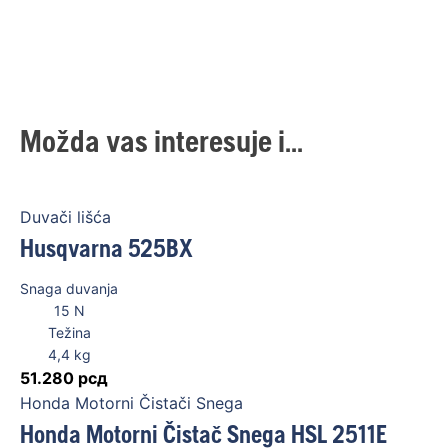
Možda vas interesuje i...
Duvači lišća
Husqvarna 525BX
Snaga duvanja
15
N
Težina
4,4
kg
51.280
рсд
Honda Motorni Čistači Snega
Honda Motorni Čistač Snega HSL 2511E