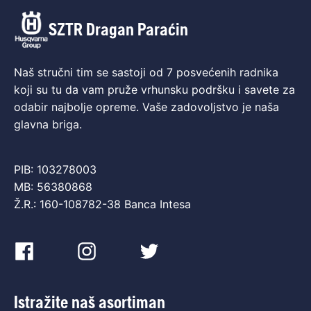
SZTR Dragan Paraćin
Naš stručni tim se sastoji od 7 posvećenih radnika
koji su tu da vam pruže vrhunsku podršku i savete za
odabir najbolje opreme. Vaše zadovoljstvo je naša
glavna briga.
PIB: 103278003
MB: 56380868
Ž.R.: 160-108782-38 Banca Intesa
Istražite naš asortiman