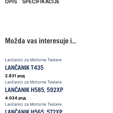
OPIS
SPECIFIKACIJE
Možda vas interesuje i...
Lančanici za Motorne Testere
LANČANIK T435
2.831
рсд
Lančanici za Motorne Testere
LANČANIK H585, 592XP
4.034
рсд
Lančanici za Motorne Testere
LANČANIK H565, 572XP