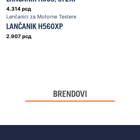
4.314
рсд
Lančanici za Motorne Testere
LANČANIK H560XP
2.907
рсд
BRENDOVI