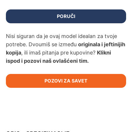
PORUČI
Nisi siguran da je ovaj model idealan za tvoje
potrebe. Dvoumiš se između
originala i jeftinijih
kopija
, ili imaš pitanja pre kupovine?
Klikni
ispod i pozovi naš ovlašćeni tim.
POZOVI ZA SAVET