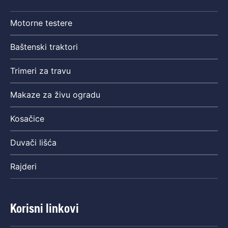
Motorne testere
Baštenski traktori
Trimeri za travu
Makaze za živu ogradu
Kosačice
Duvači lišća
Rajderi
Korisni linkovi