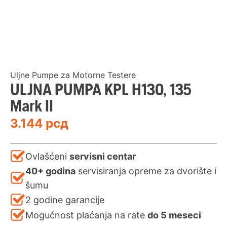
Uljne Pumpe za Motorne Testere
ULJNA PUMPA KPL H130, 135
Mark II
3.144
рсд
Ovlašćeni
servisni centar
40+ godina
servisiranja opreme za dvorište i
šumu
2 godine garancije
Mogućnost plaćanja na rate
do 5 meseci