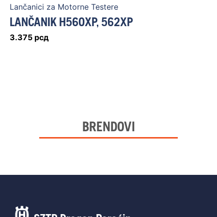
Lančanici za Motorne Testere
LANČANIK H560XP, 562XP
3.375
рсд
BRENDOVI