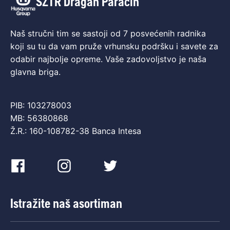
SZTR Dragan Paraćin
Naš stručni tim se sastoji od 7 posvećenih radnika
koji su tu da vam pruže vrhunsku podršku i savete za
odabir najbolje opreme. Vaše zadovoljstvo je naša
glavna briga.
PIB: 103278003
MB: 56380868
Ž.R.: 160-108782-38 Banca Intesa
Istražite naš asortiman