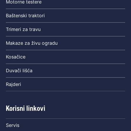
Motorne testere
Baštenski traktori
Trimeri za travu
Makaze za živu ogradu
Kosačice
Duvači lišća
Rajderi
Korisni linkovi
Servis