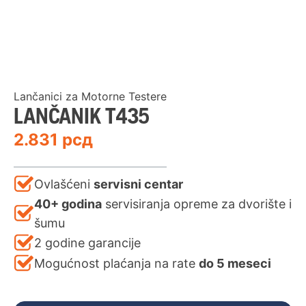
Lančanici za Motorne Testere
LANČANIK T435
2.831
рсд
Ovlašćeni
servisni centar
40+ godina
servisiranja opreme za dvorište i
šumu
2 godine garancije
Mogućnost plaćanja na rate
do 5 meseci