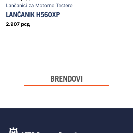
Lančanici za Motorne Testere
LANČANIK H560XP
2.907
рсд
BRENDOVI