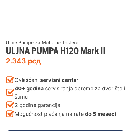
Uljne Pumpe za Motorne Testere
ULJNA PUMPA H120 Mark II
2.343
рсд
Ovlašćeni
servisni centar
40+ godina
servisiranja opreme za dvorište i
šumu
2 godine garancije
Mogućnost plaćanja na rate
do 5 meseci