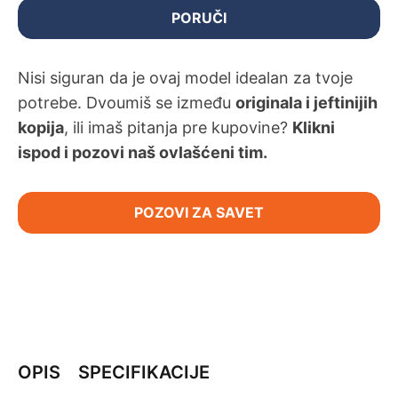
PORUČI
Nisi siguran da je ovaj model idealan za tvoje
potrebe. Dvoumiš se između
originala i jeftinijih
kopija
, ili imaš pitanja pre kupovine?
Klikni
ispod i pozovi naš ovlašćeni tim.
POZOVI ZA SAVET
OPIS
SPECIFIKACIJE