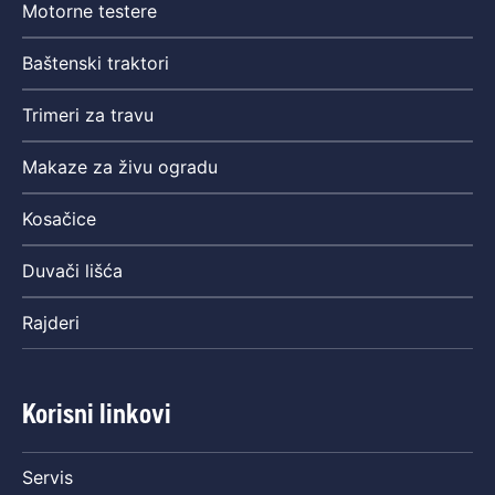
Motorne testere
Baštenski traktori
Trimeri za travu
Makaze za živu ogradu
Kosačice
Duvači lišća
Rajderi
Korisni linkovi
Servis