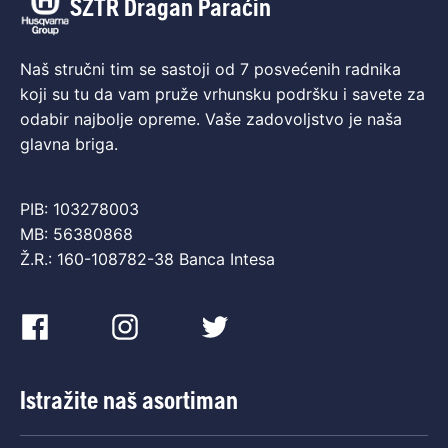
SZTR Dragan Paraćin
Naš stručni tim se sastoji od 7 posvećenih radnika
koji su tu da vam pruže vrhunsku podršku i savete za
odabir najbolje opreme. Vaše zadovoljstvo je naša
glavna briga.
PIB: 103278003
MB: 56380868
Ž.R.: 160-108782-38 Banca Intesa
Istražite naš asortiman