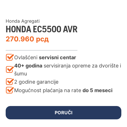
Honda Agregati
HONDA EC5500 AVR
270.960
рсд
Ovlašćeni
servisni centar
40+ godina
servisiranja opreme za dvorište i
šumu
2 godine garancije
Mogućnost plaćanja na rate
do 5 meseci
PORUČI