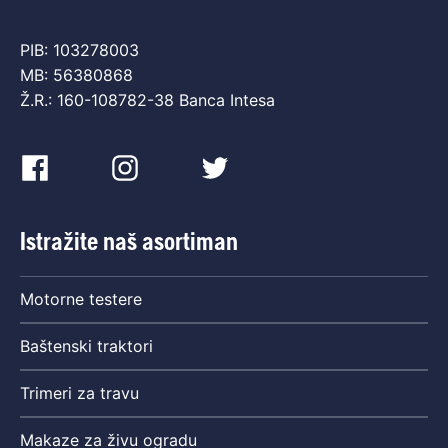
PIB: 103278003
MB: 56380868
Ž.R.: 160-108782-38 Banca Intesa
Istražite naš asortiman
Motorne testere
Baštenski traktori
Trimeri za travu
Makaze za živu ogradu