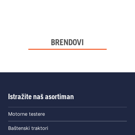
BRENDOVI
Istražite naš asortiman
Motorne testere
Baštenski traktori