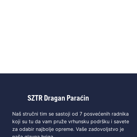
SZTR Dragan Paraćin
Naš stručni tim se sastoji od 7 posvećenih radnika
koji su tu da vam pruže vrhunsku podršku i savete
za odabir najbolje opreme. Vaše zadovoljstvo je
naša glavna briga.