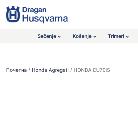
Sečenje
Košenje
Trimeri
Почетна
/
Honda Agregati
/ HONDA EU70iS