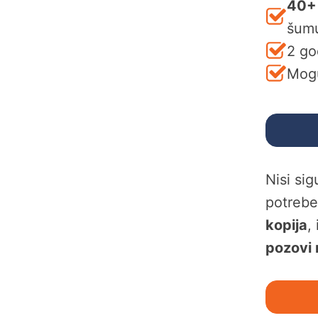
40+
šum
2 go
Mogu
Nisi si
potreb
kopija
,
pozovi 