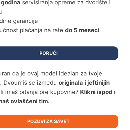
 godina
servisiranja opreme za dvorište i
u
dine garancije
ćnost plaćanja na rate
do 5 meseci
PORUČI
guran da je ovaj model idealan za tvoje
e. Dvoumiš se između
originala i jeftinijih
 ili imaš pitanja pre kupovine?
Klikni ispod i
naš ovlašćeni tim.
POZOVI ZA SAVET