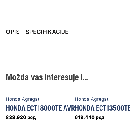
OPIS
SPECIFIKACIJE
Možda vas interesuje i...
Honda Agregati
Honda Agregati
HONDA ECT18000TE AVR
HONDA ECT13500T
838.920
рсд
619.440
рсд