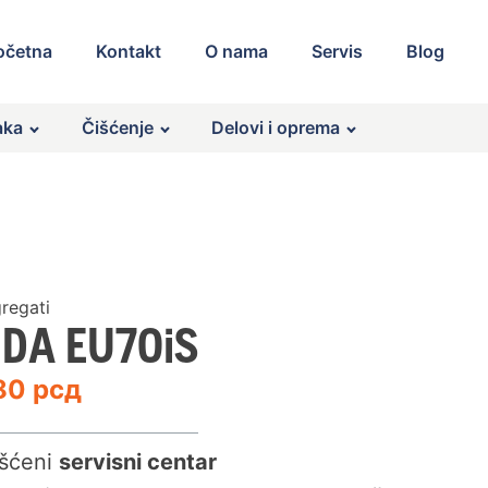
očetna
Kontakt
O nama
Servis
Blog
aka
Čišćenje
Delovi i oprema
regati
DA EU70iS
280
рсд
šćeni
servisni centar