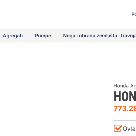
P
Agregati
Pumpe
Nega i obrada zemljišta i travnj
Honda Ag
HON
773.
Ovla