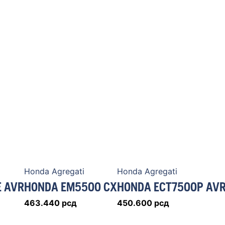
Honda Agregati
Honda Agregati
E AVR
HONDA EM5500 CX
HONDA ECT7500P AV
463.440
рсд
450.600
рсд