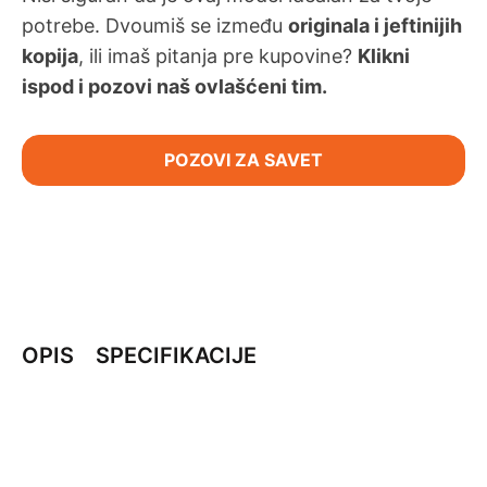
potrebe. Dvoumiš se između
originala i jeftinijih
kopija
, ili imaš pitanja pre kupovine?
Klikni
ispod i pozovi naš ovlašćeni tim.
POZOVI ZA SAVET
OPIS
SPECIFIKACIJE