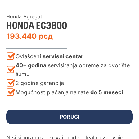
Honda Agregati
HONDA EC3800
193.440
рсд
Ovlašćeni
servisni centar
40+ godina
servisiranja opreme za dvorište i
šumu
2 godine garancije
Mogućnost plaćanja na rate
do 5 meseci
PORUČI
Nisi siguran da je ovaj model idealan za tvoje