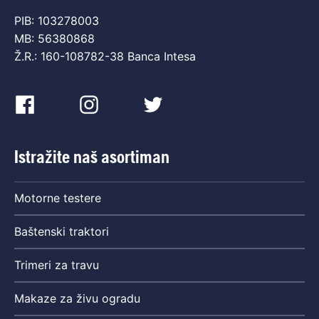
PIB: 103278003
MB: 56380868
Ž.R.: 160-108782-38 Banca Intesa
Istražite naš asortiman
Motorne testere
Baštenski traktori
Trimeri za travu
Makaze za živu ogradu