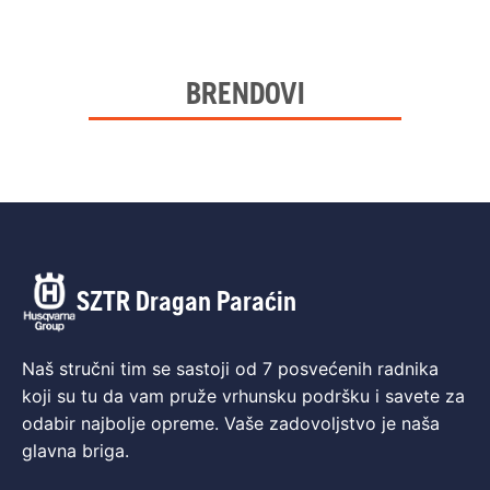
BRENDOVI
SZTR Dragan Paraćin
Naš stručni tim se sastoji od 7 posvećenih radnika
koji su tu da vam pruže vrhunsku podršku i savete za
odabir najbolje opreme. Vaše zadovoljstvo je naša
glavna briga.