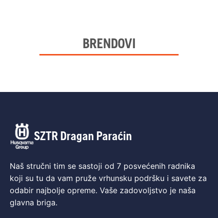
BRENDOVI
SZTR Dragan Paraćin
Naš stručni tim se sastoji od 7 posvećenih radnika
koji su tu da vam pruže vrhunsku podršku i savete za
odabir najbolje opreme. Vaše zadovoljstvo je naša
glavna briga.