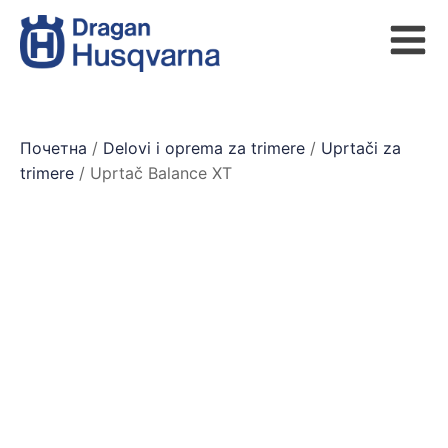
Почетна
/
Delovi i oprema za trimere
/
Uprtači za
trimere
/ Uprtač Balance XT