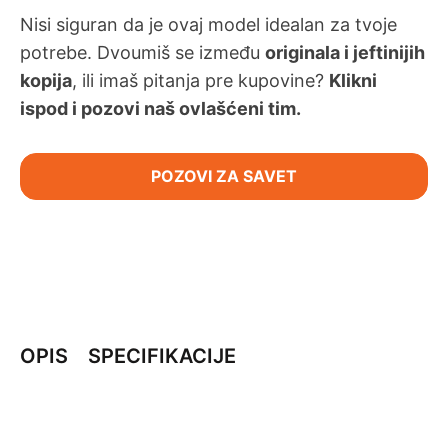
Nisi siguran da je ovaj model idealan za tvoje
potrebe. Dvoumiš se između
originala i jeftinijih
kopija
, ili imaš pitanja pre kupovine?
Klikni
ispod i pozovi naš ovlašćeni tim.
POZOVI ZA SAVET
OPIS
SPECIFIKACIJE