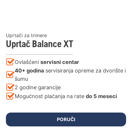
Uprtači za trimere
Uprtač Balance XT
Ovlašćeni
servisni centar
40+ godina
servisiranja opreme za dvorište i
šumu
2 godine garancije
Mogućnost plaćanja na rate
do 5 meseci
PORUČI