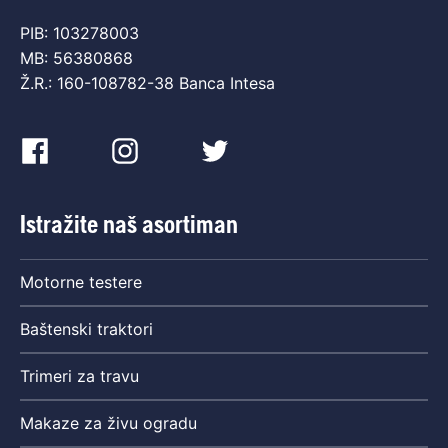
PIB: 103278003
MB: 56380868
Ž.R.: 160-108782-38 Banca Intesa
Istražite naš asortiman
Motorne testere
Baštenski traktori
Trimeri za travu
Makaze za živu ogradu