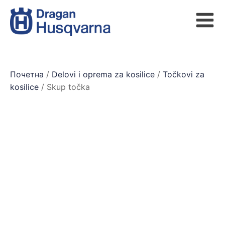
Почетна
/
Delovi i oprema za kosilice
/
Točkovi za
kosilice
/ Skup točka