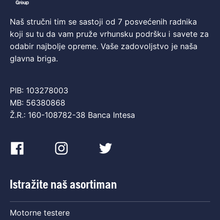
Naš stručni tim se sastoji od 7 posvećenih radnika
koji su tu da vam pruže vrhunsku podršku i savete za
odabir najbolje opreme. Vaše zadovoljstvo je naša
glavna briga.
PIB: 103278003
MB: 56380868
Ž.R.: 160-108782-38 Banca Intesa
Istražite naš asortiman
Motorne testere