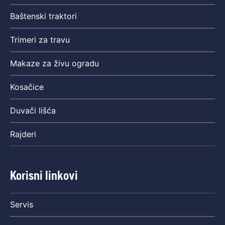
Baštenski traktori
Trimeri za travu
Makaze za živu ogradu
Kosačice
Duvači lišća
Rajderi
Korisni linkovi
Servis