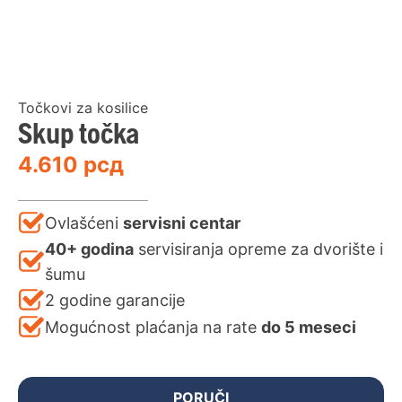
Točkovi za kosilice
Skup točka
4.610
рсд
Ovlašćeni
servisni centar
40+ godina
servisiranja opreme za dvorište i
šumu
2 godine garancije
Mogućnost plaćanja na rate
do 5 meseci
PORUČI