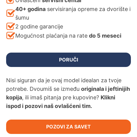
Ovlašćeni
servisni centar
40+ godina
servisiranja opreme za dvorište i
šumu
2 godine garancije
Mogućnost plaćanja na rate
do 5 meseci
PORUČI
Nisi siguran da je ovaj model idealan za tvoje
potrebe. Dvoumiš se između
originala i jeftinijih
kopija
, ili imaš pitanja pre kupovine?
Klikni
ispod i pozovi naš ovlašćeni tim.
POZOVI ZA SAVET