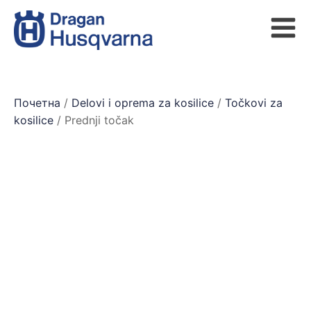
Почетна
/
Delovi i oprema za kosilice
/
Točkovi za
kosilice
/ Prednji točak