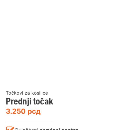
Točkovi za kosilice
Prednji točak
3.250
рсд