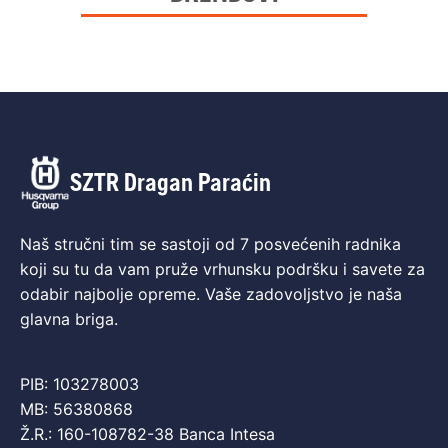
SZTR Dragan Paraćin
Naš stručni tim se sastoji od 7 posvećenih radnika
koji su tu da vam pruže vrhunsku podršku i savete za
odabir najbolje opreme. Vaše zadovoljstvo je naša
glavna briga.
PIB: 103278003
MB: 56380868
Ž.R.: 160-108782-38 Banca Intesa