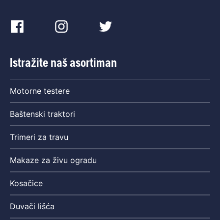
Istražite naš asortiman
Motorne testere
Baštenski traktori
Trimeri za travu
Makaze za živu ogradu
Kosačice
Duvači lišća