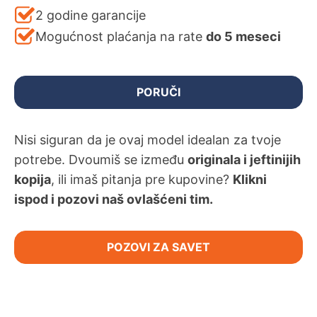
2 godine garancije
Mogućnost plaćanja na rate
do 5 meseci
PORUČI
Nisi siguran da je ovaj model idealan za tvoje
potrebe. Dvoumiš se između
originala i jeftinijih
kopija
, ili imaš pitanja pre kupovine?
Klikni
ispod i pozovi naš ovlašćeni tim.
POZOVI ZA SAVET