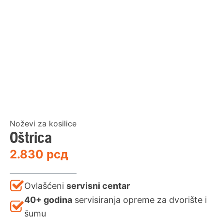
Noževi za kosilice
Oštrica
2.830
рсд
Ovlašćeni
servisni centar
40+ godina
servisiranja opreme za dvorište i
šumu