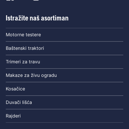
Istražite naš asortiman
Motorne testere
Baštenski traktori
Trimeri za travu
Makaze za živu ogradu
Kosačice
Duvači lišća
Rajderi