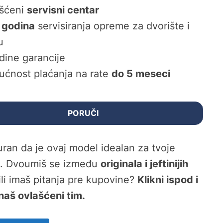
šćeni
servisni centar
 godina
servisiranja opreme za dvorište i
u
dine garancije
ćnost plaćanja na rate
do 5 meseci
PORUČI
guran da je ovaj model idealan za tvoje
e. Dvoumiš se između
originala i jeftinijih
 ili imaš pitanja pre kupovine?
Klikni ispod i
naš ovlašćeni tim.