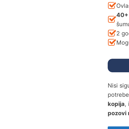
Ovla
40+
šum
2 go
Mogu
Nisi si
potreb
kopija
,
pozovi 