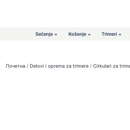
Sečenje
Košenje
Trimeri
Почетна
/
Delovi i oprema za trimere
/
Cirkulari za trim