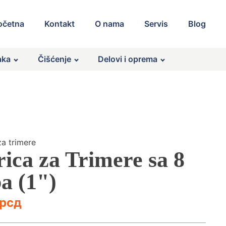
očetna
Kontakt
O nama
Servis
Blog
aka
Čišćenje
Delovi i oprema
za trimere
rica za Trimere sa 8
a (1")
рсд