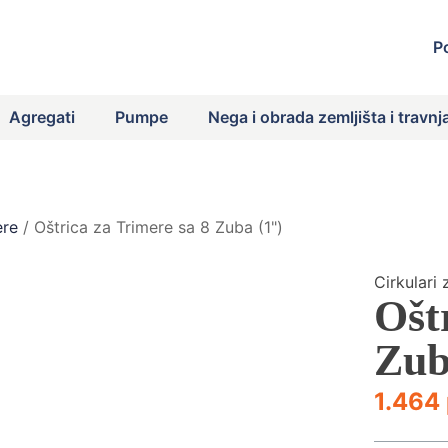
P
Agregati
Pumpe
Nega i obrada zemljišta i travnj
ere
/ Oštrica za Trimere sa 8 Zuba (1")
Cirkulari 
Ošt
Zub
1.464