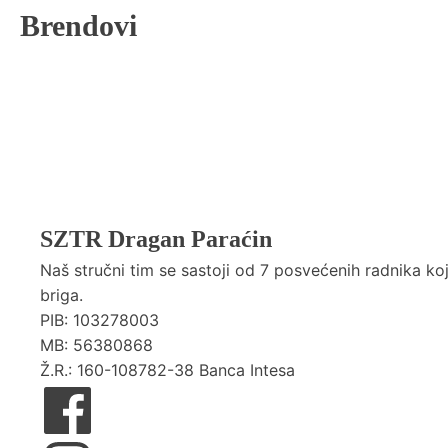
Brendovi
SZTR Dragan Paraćin
Naš stručni tim se sastoji od 7 posvećenih radnika k
briga.
PIB: 103278003
MB: 56380868
Ž.R.: 160-108782-38 Banca Intesa