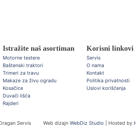
Istražite naš asortiman
Korisni linkovi
Motorne testere
Servis
Baštenski traktori
O nama
Trimeri za travu
Kontakt
Makaze za živu ogradu
Politika privatnosti
Kosačice
Uslovi korišćenja
Duvači lišća
Rajderi
Dragan Servis
Web dizajn
WebDiz Studio
| Hosted by