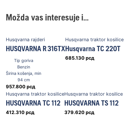
Možda vas interesuje i...
Husqvarna rajderi
Husqvarna traktor kosilice
HUSQVARNA R 316TX
Husqvarna TC 220T
685.130
рсд
Tip goriva
Benzin
Širina košenja, min
94
cm
957.800
рсд
Husqvarna traktor kosilice
Husqvarna traktor kosilice
HUSQVARNA TC 112
HUSQVARNA TS 112
412.310
рсд
379.620
рсд