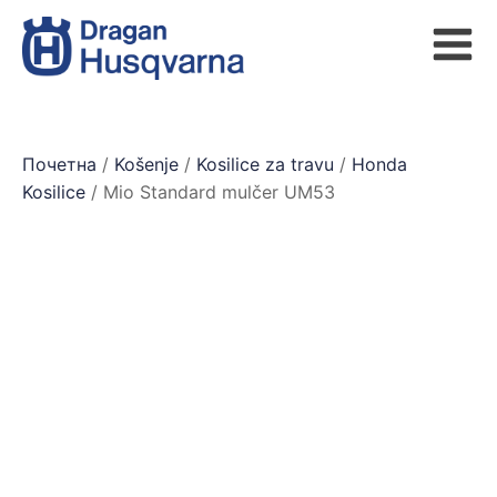
Почетна
/
Košenje
/
Kosilice za travu
/
Honda
Kosilice
/ Mio Standard mulčer UM53