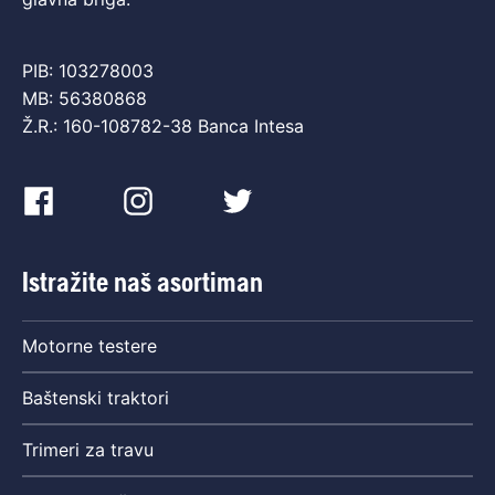
PIB: 103278003
MB: 56380868
Ž.R.: 160-108782-38 Banca Intesa
Istražite naš asortiman
Motorne testere
Baštenski traktori
Trimeri za travu