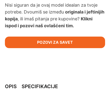
Nisi siguran da je ovaj model idealan za tvoje
potrebe. Dvoumiš se između
originala i jeftinijih
kopija
, ili imaš pitanja pre kupovine?
Klikni
ispod i pozovi naš ovlašćeni tim.
POZOVI ZA SAVET
OPIS
SPECIFIKACIJE