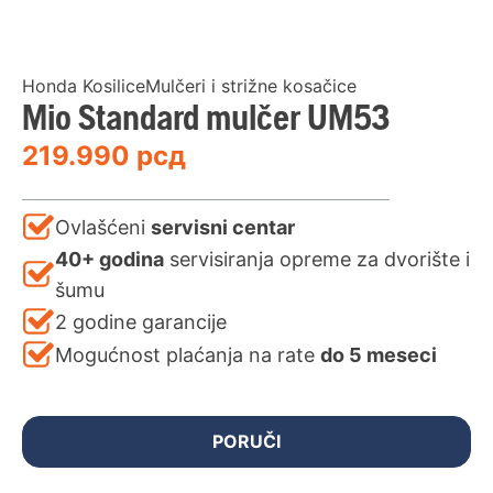
Honda KosiliceMulčeri i strižne kosačice
Mio Standard mulčer UM53
219.990
рсд
Ovlašćeni
servisni centar
40+ godina
servisiranja opreme za dvorište i
šumu
2 godine garancije
Mogućnost plaćanja na rate
do 5 meseci
PORUČI