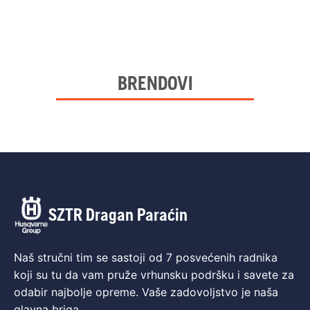
BRENDOVI
SZTR Dragan Paraćin
Naš stručni tim se sastoji od 7 posvećenih radnika
koji su tu da vam pruže vrhunsku podršku i savete za
odabir najbolje opreme. Vaše zadovoljstvo je naša
glavna briga.