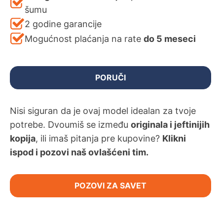
šumu
2 godine garancije
Mogućnost plaćanja na rate
do 5 meseci
PORUČI
Nisi siguran da je ovaj model idealan za tvoje
potrebe. Dvoumiš se između
originala i jeftinijih
kopija
, ili imaš pitanja pre kupovine?
Klikni
ispod i pozovi naš ovlašćeni tim.
POZOVI ZA SAVET