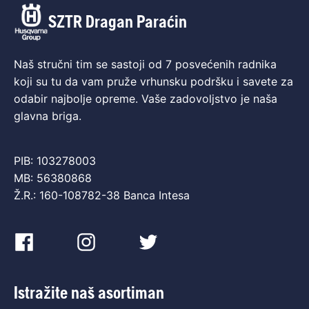
SZTR Dragan Paraćin
Naš stručni tim se sastoji od 7 posvećenih radnika
koji su tu da vam pruže vrhunsku podršku i savete za
odabir najbolje opreme. Vaše zadovoljstvo je naša
glavna briga.
PIB: 103278003
MB: 56380868
Ž.R.: 160-108782-38 Banca Intesa
Istražite naš asortiman