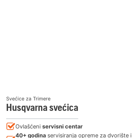
Svećice za Trimere
Husqvarna svećica
Ovlašćeni
servisni centar
40+ godina
servisiranja opreme za dvorište i