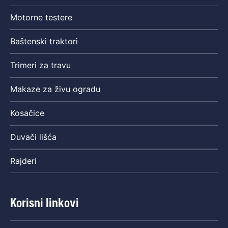
Motorne testere
Baštenski traktori
Trimeri za travu
Makaze za živu ogradu
Kosačice
Duvači lišća
Rajderi
Korisni linkovi