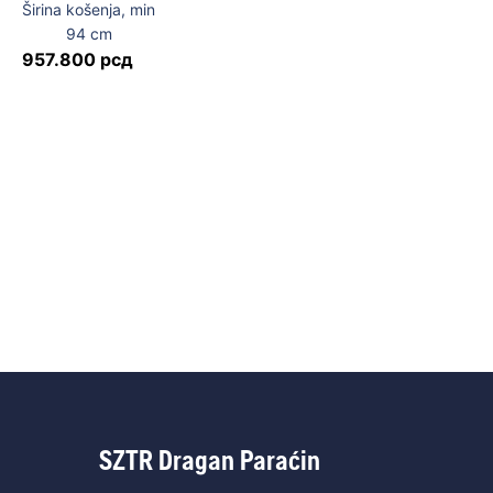
Širina košenja, min
94
cm
957.800
рсд
SZTR Dragan Paraćin