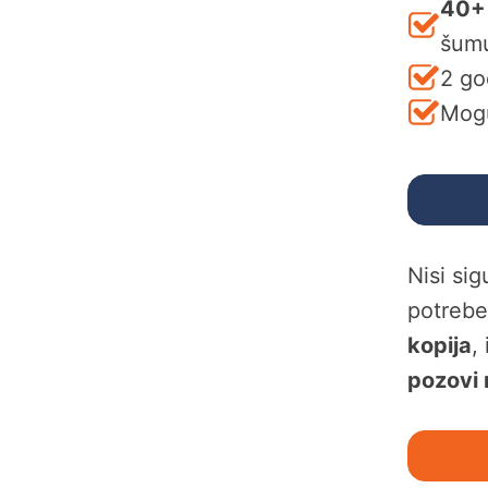
40+
šum
2 go
Mogu
Nisi si
potreb
kopija
,
pozovi 