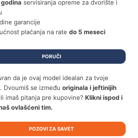
 godina
servisiranja opreme za dvorište i
u
dine garancije
ćnost plaćanja na rate
do 5 meseci
PORUČI
guran da je ovaj model idealan za tvoje
e. Dvoumiš se između
originala i jeftinijih
 ili imaš pitanja pre kupovine?
Klikni ispod i
naš ovlašćeni tim.
POZOVI ZA SAVET