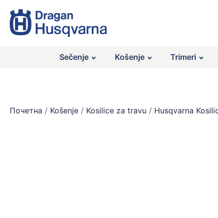
Sečenje
Košenje
Trimeri
Почетна
/
Košenje
/
Kosilice za travu
/
Husqvarna Kosili