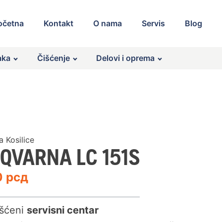
očetna
Kontakt
O nama
Servis
Blog
aka
Čišćenje
Delovi i oprema
 Kosilice
QVARNA LC 151S
0
рсд
šćeni
servisni centar