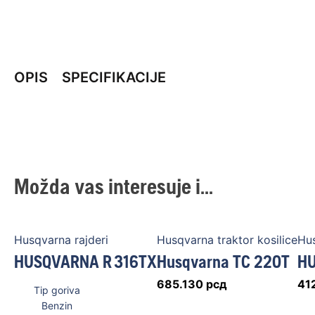
OPIS
SPECIFIKACIJE
Možda vas interesuje i...
Husqvarna rajderi
Husqvarna traktor kosilice
Hus
HUSQVARNA R 316TX
Husqvarna TC 220T
HU
685.130
рсд
41
Tip goriva
Benzin