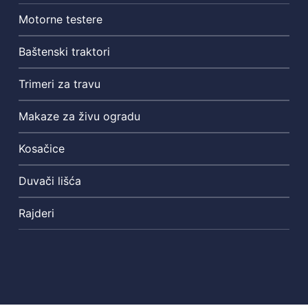
Motorne testere
Baštenski traktori
Trimeri za travu
Makaze za živu ogradu
Kosačice
Duvači lišća
Rajderi