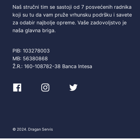
Naš stručni tim se sastoji od 7 posvećenih radnika
koji su tu da vam pruže vrhunsku podršku i savete
za odabir najbolje opreme. Vaše zadovoljstvo je
naša glavna briga.
PIB: 103278003
MB: 56380868
Ž.R.: 160-108782-38 Banca Intesa
© 2024. Dragan Servis