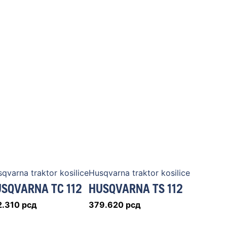
qvarna traktor kosilice
Husqvarna traktor kosilice
SQVARNA TC 112
HUSQVARNA TS 112
2.310
рсд
379.620
рсд