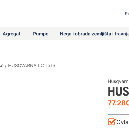
P
Agregati
Pumpe
Nega i obrada zemljišta i travnj
ce
/ HUSQVARNA LC 151S
Husqvarna
HUS
77.28
Ovla