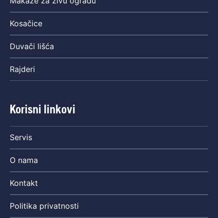
Makaze za živu ogradu
Kosačice
Duvači lišća
Rajderi
Korisni linkovi
Servis
O nama
Kontakt
Politika privatnosti