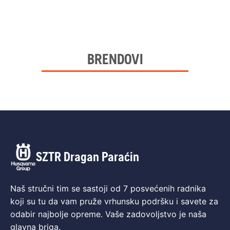
BRENDOVI
SZTR Dragan Paraćin
Naš stručni tim se sastoji od 7 posvećenih radnika
koji su tu da vam pruže vrhunsku podršku i savete za
odabir najbolje opreme. Vaše zadovoljstvo je naša
glavna briga.