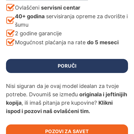
Ovlašćeni
servisni centar
40+ godina
servisiranja opreme za dvorište i
šumu
2 godine garancije
Mogućnost plaćanja na rate
do 5 meseci
PORUČI
Nisi siguran da je ovaj model idealan za tvoje
potrebe. Dvoumiš se između
originala i jeftinijih
kopija
, ili imaš pitanja pre kupovine?
Klikni
ispod i pozovi naš ovlašćeni tim.
POZOVI ZA SAVET