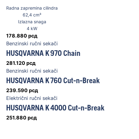
Radna zapremina cilindra
62,4
cm³
Izlazna snaga
4
kW
178.880
рсд
Benzinski ručni sekači
HUSQVARNA K 970 Chain
281.120
рсд
Benzinski ručni sekači
HUSQVARNA K 760 Cut-n-Break
239.590
рсд
Električni ručni sekači
HUSQVARNA K 4000 Cut-n-Break
251.880
рсд