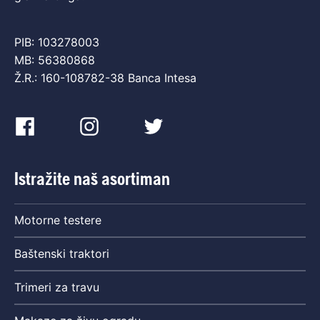
PIB: 103278003
MB: 56380868
Ž.R.: 160-108782-38 Banca Intesa
Istražite naš asortiman
Motorne testere
Baštenski traktori
Trimeri za travu