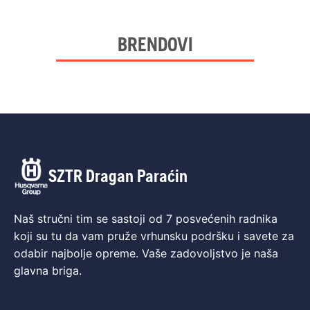
BRENDOVI
SZTR Dragan Paraćin
Naš stručni tim se sastoji od 7 posvećenih radnika
koji su tu da vam pruže vrhunsku podršku i savete za
odabir najbolje opreme. Vaše zadovoljstvo je naša
glavna briga.