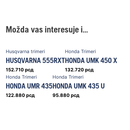
Možda vas interesuje i...
Husqvarna trimeri
Honda Trimeri
HUSQVARNA 555RXT
HONDA UMK 450 X
152.710
рсд
132.720
рсд
Honda Trimeri
Honda Trimeri
HONDA UMR 435
HONDA UMK 435 U
122.880
рсд
95.880
рсд