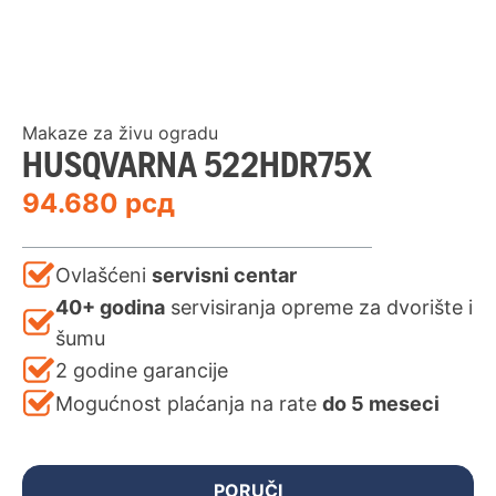
Makaze za živu ogradu
HUSQVARNA 522HDR75X
94.680
рсд
Ovlašćeni
servisni centar
40+ godina
servisiranja opreme za dvorište i
šumu
2 godine garancije
Mogućnost plaćanja na rate
do 5 meseci
PORUČI