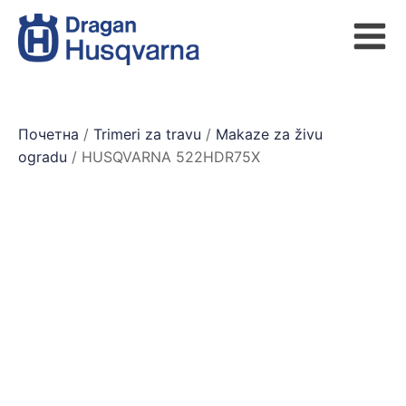
Почетна
/
Trimeri za travu
/
Makaze za živu
ogradu
/ HUSQVARNA 522HDR75X