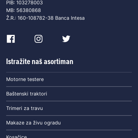
PIB: 103278003
MB: 56380868
Ž.R.: 160-108782-38 Banca Intesa
Istražite naš asortiman
Motorne testere
Baštenski traktori
Trimeri za travu
Makaze za živu ogradu
Kosačice