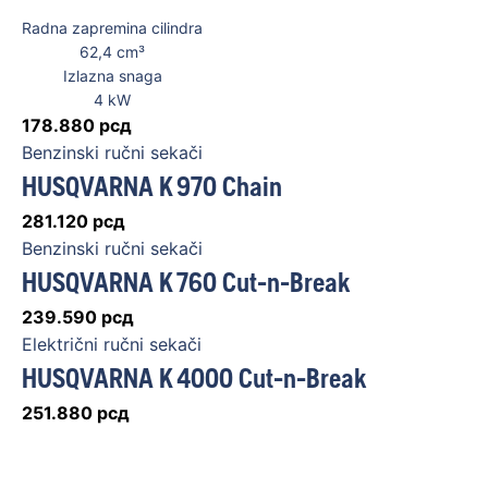
Radna zapremina cilindra
62,4
cm³
Izlazna snaga
4
kW
178.880
рсд
Benzinski ručni sekači
HUSQVARNA K 970 Chain
281.120
рсд
Benzinski ručni sekači
HUSQVARNA K 760 Cut-n-Break
239.590
рсд
Električni ručni sekači
HUSQVARNA K 4000 Cut-n-Break
251.880
рсд