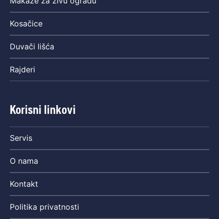
Makaze za živu ogradu
Kosačice
Duvači lišća
Rajderi
Korisni linkovi
Servis
O nama
Kontakt
Politika privatnosti