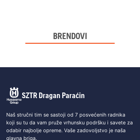
BRENDOVI
SZTR Dragan Paraćin
Naš stručni tim se sastoji od 7 posvećenih radnika
koji su tu da vam pruže vrhunsku podršku i savete za
odabir najbolje opreme. Vaše zadovoljstvo je naša
glavna briga.