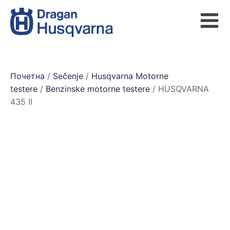
Почетна
/
Sečenje
/
Husqvarna Motorne
testere
/
Benzinske motorne testere
/ HUSQVARNA
435 II