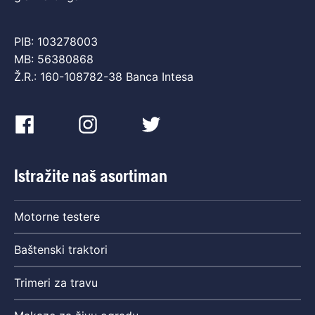
PIB: 103278003
MB: 56380868
Ž.R.: 160-108782-38 Banca Intesa
Istražite naš asortiman
Motorne testere
Baštenski traktori
Trimeri za travu