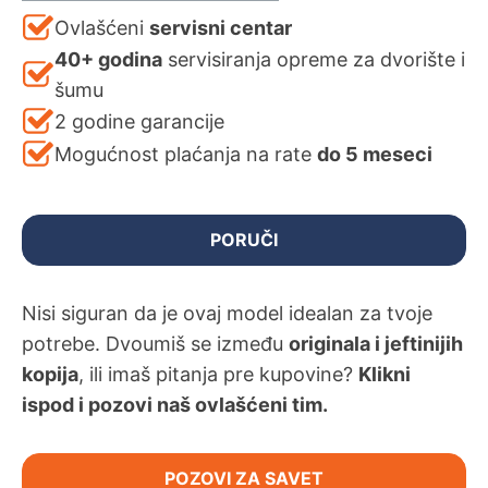
Ovlašćeni
servisni centar
40+ godina
servisiranja opreme za dvorište i
šumu
2 godine garancije
Mogućnost plaćanja na rate
do 5 meseci
PORUČI
Nisi siguran da je ovaj model idealan za tvoje
potrebe. Dvoumiš se između
originala i jeftinijih
kopija
, ili imaš pitanja pre kupovine?
Klikni
ispod i pozovi naš ovlašćeni tim.
POZOVI ZA SAVET