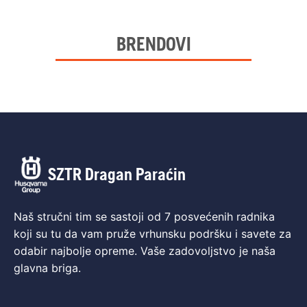
BRENDOVI
SZTR Dragan Paraćin
Naš stručni tim se sastoji od 7 posvećenih radnika
koji su tu da vam pruže vrhunsku podršku i savete za
odabir najbolje opreme. Vaše zadovoljstvo je naša
glavna briga.