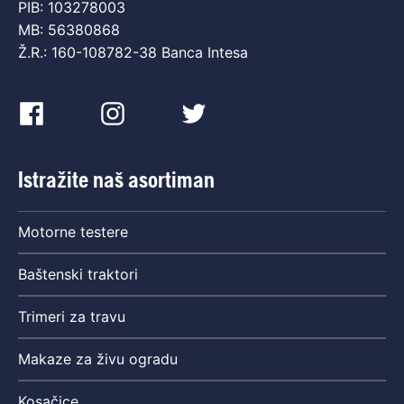
PIB: 103278003
MB: 56380868
Ž.R.: 160-108782-38 Banca Intesa
Istražite naš asortiman
Motorne testere
Baštenski traktori
Trimeri za travu
Makaze za živu ogradu
Kosačice