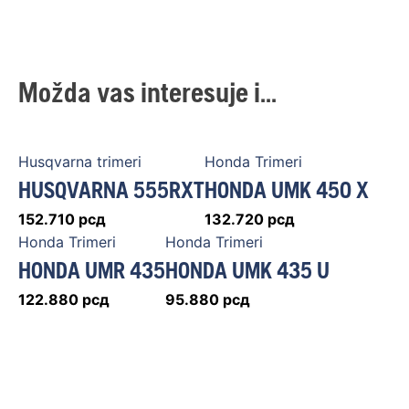
Možda vas interesuje i...
Husqvarna trimeri
Honda Trimeri
HUSQVARNA 555RXT
HONDA UMK 450 X
152.710
рсд
132.720
рсд
Honda Trimeri
Honda Trimeri
HONDA UMR 435
HONDA UMK 435 U
122.880
рсд
95.880
рсд