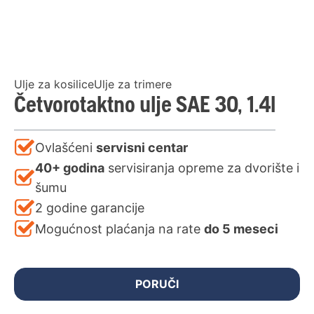
Ulje za kosiliceUlje za trimere
Četvorotaktno ulje SAE 30, 1.4l
Ovlašćeni
servisni centar
40+ godina
servisiranja opreme za dvorište i
šumu
2 godine garancije
Mogućnost plaćanja na rate
do 5 meseci
PORUČI