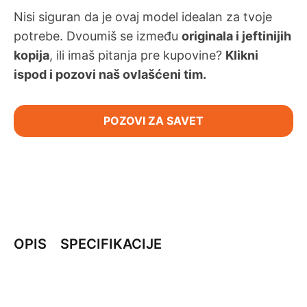
Nisi siguran da je ovaj model idealan za tvoje
potrebe. Dvoumiš se između
originala i jeftinijih
kopija
, ili imaš pitanja pre kupovine?
Klikni
ispod i pozovi naš ovlašćeni tim.
POZOVI ZA SAVET
OPIS
SPECIFIKACIJE