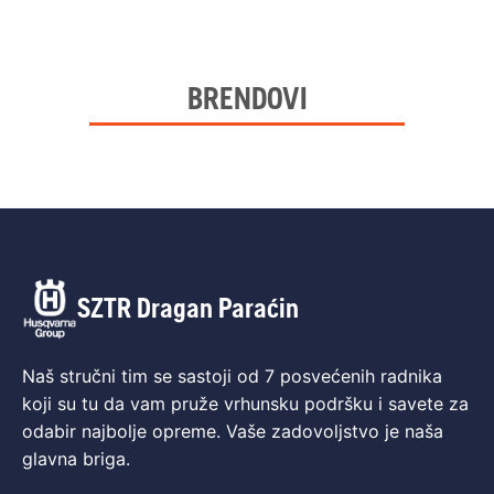
BRENDOVI
SZTR Dragan Paraćin
Naš stručni tim se sastoji od 7 posvećenih radnika
koji su tu da vam pruže vrhunsku podršku i savete za
odabir najbolje opreme. Vaše zadovoljstvo je naša
glavna briga.