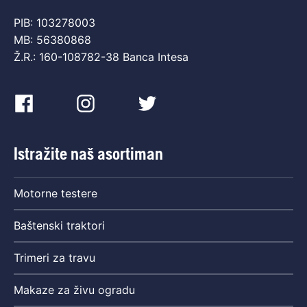
PIB: 103278003
MB: 56380868
Ž.R.: 160-108782-38 Banca Intesa
Istražite naš asortiman
Motorne testere
Baštenski traktori
Trimeri za travu
Makaze za živu ogradu