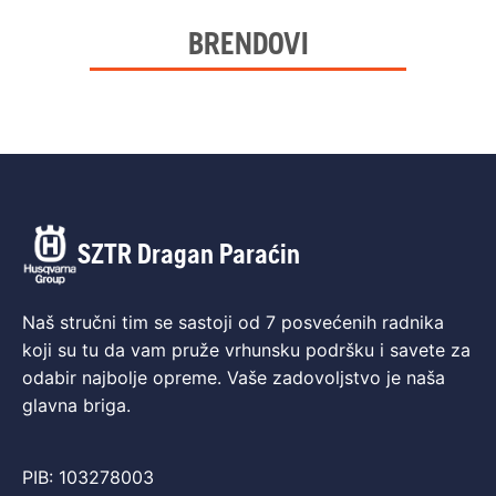
BRENDOVI
SZTR Dragan Paraćin
Naš stručni tim se sastoji od 7 posvećenih radnika
koji su tu da vam pruže vrhunsku podršku i savete za
odabir najbolje opreme. Vaše zadovoljstvo je naša
glavna briga.
PIB: 103278003