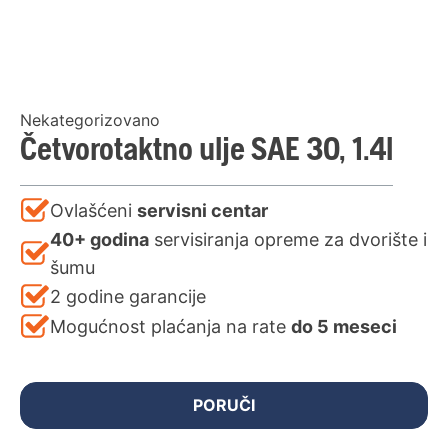
Nekategorizovano
Četvorotaktno ulje SAE 30, 1.4l
Ovlašćeni
servisni centar
40+ godina
servisiranja opreme za dvorište i
šumu
2 godine garancije
Mogućnost plaćanja na rate
do 5 meseci
PORUČI