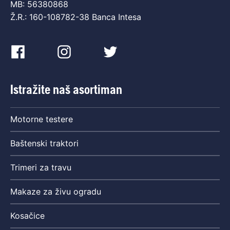
MB: 56380868
Ž.R.: 160-108782-38 Banca Intesa
Istražite naš asortiman
Motorne testere
Baštenski traktori
Trimeri za travu
Makaze za živu ogradu
Kosačice